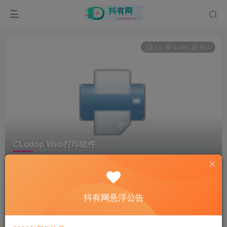
13
4196
924
CLodop Web打印组件
首页
电脑软件
正文
资源加工坊
抖有网悬浮公告
关注
2年前更新