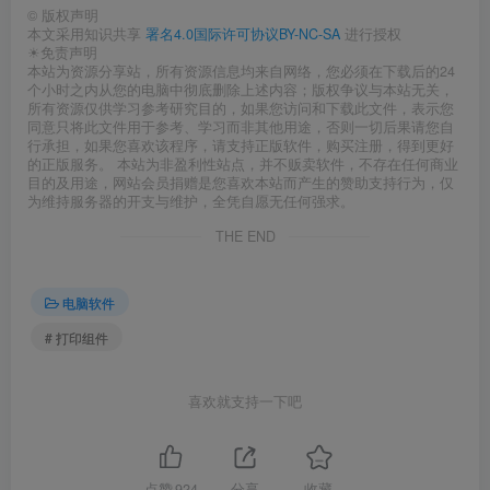
©
版权声明
本文采用知识共享
署名4.0国际许可协议BY-NC-SA
进行授权
☀免责声明
本站为资源分享站，所有资源信息均来自网络，您必须在下载后的24
个小时之内从您的电脑中彻底删除上述内容；版权争议与本站无关，
所有资源仅供学习参考研究目的，如果您访问和下载此文件，表示您
同意只将此文件用于参考、学习而非其他用途，否则一切后果请您自
行承担，如果您喜欢该程序，请支持正版软件，购买注册，得到更好
的正版服务。 本站为非盈利性站点，并不贩卖软件，不存在任何商业
目的及用途，网站会员捐赠是您喜欢本站而产生的赞助支持行为，仅
为维持服务器的开支与维护，全凭自愿无任何强求。
THE END
电脑软件
# 打印组件
喜欢就支持一下吧
点赞
924
分享
收藏