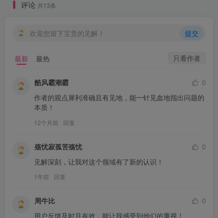
评论
共13条
欢迎您留下宝贵的见解！
提交
只看作者
最新
最热
酷风霸潮霸
0
作者的观点犀利准确且有见地，能一针见血地指出问题的
本质！
12个月前
回复
殇忧寂孤苦殇忧
0
见解深刻，让我对这个领域有了新的认识！
1年前
回复
周牛比
0
用户反馈及时且有效，能让我感受到他们的重视！