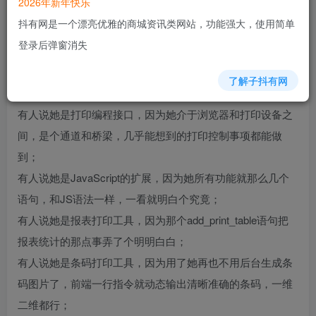
2026年新年快乐
抖有网是一个漂亮优雅的商城资讯类网站，功能强大，使用简单
Lodop是什么？
登录后弹窗消失
有人说她是Web打印控件，因为她能打印、在浏览器中以插
了解子抖有网
件的形式出现，用简单一行语句就把整个网页打印出来；
有人说她是打印编程接口，因为她介于浏览器和打印设备之
间，是个通道和桥梁，几乎能想到的打印控制事项都能做
到；
有人说她是JavaScript的扩展，因为她所有功能就那么几个
语句，和JS语法一样，一看就明白个究竟；
有人说她是报表打印工具，因为那个add_print_table语句把
报表统计的那点事弄了个明明白白；
有人说她是条码打印工具，因为用了她再也不用后台生成条
码图片了，前端一行指令就动态输出清晰准确的条码，一维
二维都行；