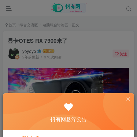
首页
综合交流区
电脑综合讨论区
正文
显卡OTES RX 7900来了
yoyoyo
关注
2年前更新
378次阅读
抖有网悬浮公告
个人对双槽OTES 7900XT/XTX毫无兴趣。但鉴于Navi