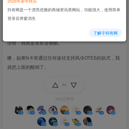
48的剧透功耗位于双槽OTES的噪音舒适区间，如果华擎
2026年新年快乐
能在下一代A卡上延续OTES产品线，个人还是欢迎的。
抖有网是一个漂亮优雅的商城资讯类网站，功能强大，使用简单
登录后弹窗消失
毕竟老叔叔那点游戏，只要显示器参数控制住不往上
跑，Navi 48足够胜任了。
了解子抖有网
没错，我就是喜欢这碟醋。
噢，如果N卡有通过任何途径支持风冷OTES的款式，我
就把上面的醋倒了。
63
14人已评分
+5
+5
+5
+4
+5
+5
+5
+5
+4
+3
+5
+3
+5
+4