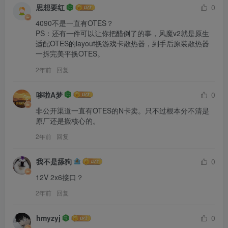
思想要红
0
4090不是一直有OTES？

PS：还有一件可以让你把醋倒了的事，风魔v2就是原生
适配OTES的layout换游戏卡散热器，到手后原装散热器
一拆完美平换OTES。
2年前
回复
哆啦A梦
0
非公开渠道一直有OTES的N卡卖。只不过根本分不清是
原厂还是搬核心的。
2年前
回复
我不是舔狗
0
12V 2x6接口？
2年前
回复
hmyzyj
0