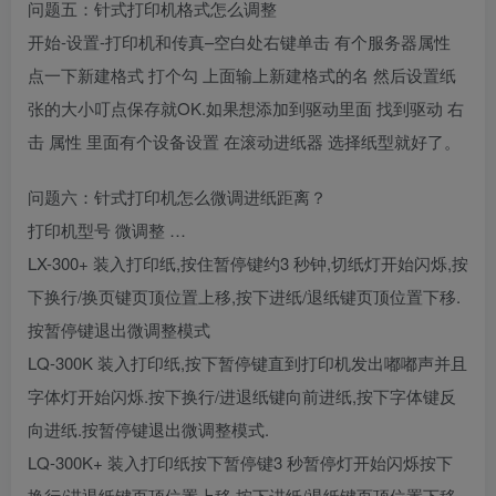
问题五：针式打印机格式怎么调整
开始-设置-打印机和传真–空白处右键单击 有个服务器属性
点一下新建格式 打个勾 上面输上新建格式的名 然后设置纸
张的大小叮点保存就OK.如果想添加到驱动里面 找到驱动 右
击 属性 里面有个设备设置 在滚动进纸器 选择纸型就好了。
问题六：针式打印机怎么微调进纸距离？
打印机型号 微调整 …
LX-300+ 装入打印纸,按住暂停键约3 秒钟,切纸灯开始闪烁,按
下换行/换页键页顶位置上移,按下进纸/退纸键页顶位置下移.
按暂停键退出微调整模式
LQ-300K 装入打印纸,按下暂停键直到打印机发出嘟嘟声并且
字体灯开始闪烁.按下换行/进退纸键向前进纸,按下字体键反
向进纸.按暂停键退出微调整模式.
LQ-300K+ 装入打印纸按下暂停键3 秒暂停灯开始闪烁按下
换行/进退纸键页顶位置上移,按下进纸/退纸键页顶位置下移,