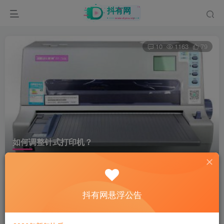
10
1163
79
如何调整针式打印机？
首页
镜像下载
Windows
正文
爷傲奈我何
抖有网悬浮公告
关注
3年前发布