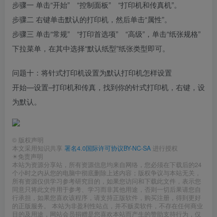
步骤一 单击“开始” “控制面板” “打印机和传真机”。
步骤二 右键单击默认的打印机，然后单击“属性”。
步骤三 单击“常规” “打印首选项” “高级”，单击“纸张规格”
下拉菜单，在其中选择“默认纸型”纸张类型即可。
问题十：将针式打印机设置为默认打印机怎样设置
开始—设置–打印机和传真，找到你的针式打印机，右键，设
为默认。
©
版权声明
本文采用知识共享
署名4.0国际许可协议BY-NC-SA
进行授权
☀免责声明
本站为资源分享站，所有资源信息均来自网络，您必须在下载后的24
个小时之内从您的电脑中彻底删除上述内容；版权争议与本站无关，
所有资源仅供学习参考研究目的，如果您访问和下载此文件，表示您
同意只将此文件用于参考、学习而非其他用途，否则一切后果请您自
行承担，如果您喜欢该程序，请支持正版软件，购买注册，得到更好
的正版服务。 本站为非盈利性站点，并不贩卖软件，不存在任何商业
目的及用途，网站会员捐赠是您喜欢本站而产生的赞助支持行为，仅