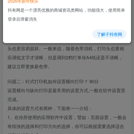
2026年新年快乐
抖有网是一个漂亮优雅的商城资讯类网站，功能强大，使用简单
问题一：针式打印机打印头距离怎么调整
登录后弹窗消失
针式打印头调档位0-7是由近到远的意思，0档离纸最近。打
厚纸时要调高，打薄纸可能要调低。打印头的高低调节关系
了解子抖有网
到打印头和色带的使用寿命。调得越低色带消耗越快，打印
头也更容易损坏。一般来说，随着色带消耗，打印头也要相
应调低文字才清晰，但是调到2档打单张A4纸还是不清晰，
建议立即更换新色带。
问题二：针式打印机如何设置横向打印？ 80分
设置横向与纵向打印是最常用的设置方式,一般在软件设置里
完成。
具体的设置方式有两种，下面将一一介绍：
1、在你所使用的应用软件中设置，譬如：页面设置，一般会
有纸张的选择和打印方向的选择，你可以根据需要选择适合